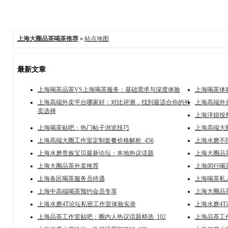
上海大圈品茶喝茶推荐
»
站点地图
最新文章
上海喝茶品茶VS上海喝茶服务：基础需求与深度体验
上海喝茶体
上海高端外卖平台哪家好：对比评测，找到最适合你的外
上海高端外
卖选择
上海洋妞按
上海喝茶贴吧：热门帖子浏览技巧
上海高端大圈
上海高端大圈工作室定制套餐价格解析_456
上海水磨不限
上海水磨贵族宝贝最新论坛：本地热议话题
上海大圈品
上海大圈品茶外卖推荐
上海闵行喝
上海各区喝茶服务员待遇
上海喝茶私
上海中高端喝茶预约会员专享
上海大圈品茶
上海水磨4T论坛私密工作室体验实录
上海水磨4
上海品茶工作室贴吧：圈内人热议话题精选_102
上海品茶工