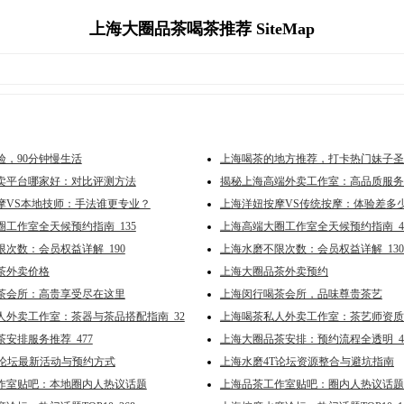
上海大圈品茶喝茶推荐 SiteMap
验，90分钟慢生活
上海喝茶的地方推荐，打卡热门妹子圣
卖平台哪家好：对比评测方法
揭秘上海高端外卖工作室：高品质服务
摩VS本地技师：手法谁更专业？
上海洋妞按摩VS传统按摩：体验差多
工作室全天候预约指南_135
上海高端大圈工作室全天候预约指南_4
次数：会员权益详解_190
上海水磨不限次数：会员权益详解_130
茶外卖价格
上海大圈品茶外卖预约
茶会所：高贵享受尽在这里
上海闵行喝茶会所，品味尊贵茶艺
人外卖工作室：茶器与茶品搭配指南_32
上海喝茶私人外卖工作室：茶艺师资质
安排服务推荐_477
上海大圈品茶安排：预约流程全透明_4
T论坛最新活动与预约方式
上海水磨4T论坛资源整合与避坑指南
作室贴吧：本地圈内人热议话题
上海品茶工作室贴吧：圈内人热议话题