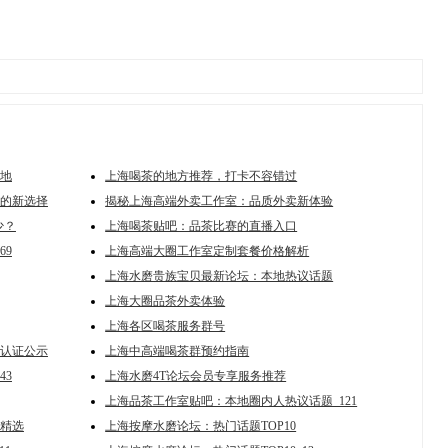
地
上海喝茶的地方推荐，打卡不容错过
的新选择
揭秘上海高端外卖工作室：品质外卖新体验
少？
上海喝茶贴吧：品茶比赛的直播入口
69
上海高端大圈工作室定制套餐价格解析
上海水磨贵族宝贝最新论坛：本地热议话题
上海大圈品茶外卖体验
上海各区喝茶服务群号
认证公示
上海中高端喝茶群预约指南
43
上海水磨4T论坛会员专享服务推荐
上海品茶工作室贴吧：本地圈内人热议话题_121
精选
上海按摩水磨论坛：热门话题TOP10